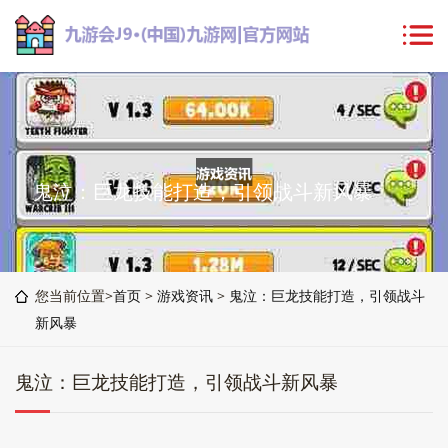
鬼泣：巨龙技能打造，引领战斗新风暴
您当前位置>
首页
>
游戏资讯
>
鬼泣：巨龙技能打造，引领战斗
新风暴
鬼泣：巨龙技能打造，引领战斗新风暴