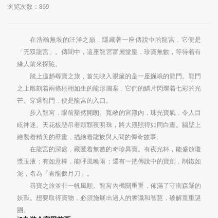
浏览次数：869
在浩瀚無垠的汪洋之巔，隱藏著一座傳說中的龍宮，它便是
「无双龍宮」。傳聞中，這座龍宮富麗堂皇，珍寶無數，等待着有
緣人前來探險。
踏上這趟尋寶之旅，首先映入眼簾的是一座巍峨的龍門。龍門
之上雕刻着兩條栩栩如生的龍形圖案，它們的鱗片閃爍着七彩的光
芒。穿過龍門，便是龍宮的入口。
步入龍宮，眼前豁然開朗。寬敞的宮殿內，珠光寶氣，令人目
眩神迷。天花板懸吊着顆顆夜明珠，將大殿照得如同白晝。牆壁上
繪製着精美的壁畫，描繪着龍族與人間的傳奇故事。
在龍宮的深處，藏匿着無數的奇珍異寶。有夜光杯，能盛放瓊
漿玉液；有如意棒，能呼風喚雨；還有一把傳說中的寶劍，削鐵如
泥，名為「青龍偃月刀」。
尋寶之旅並非一帆風順。龍宮內機關重重，佈滿了守衛森嚴的
妖獸。想要取得寶物，必須施展出過人的膽識和智慧，破解重重謎
團。