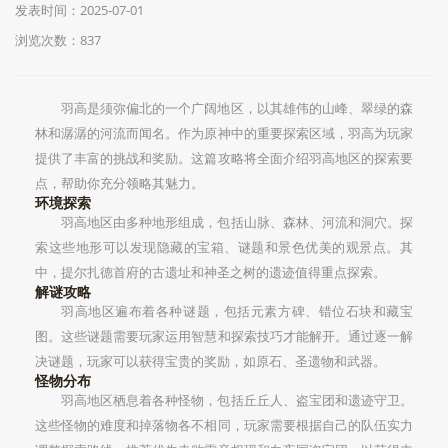
发表时间：2025-07-01
浏览次数：837
羽高是须弥偏北的一个广阔地区，以其雄伟的山峰、翠绿的森
林和潺潺的河流而闻名。作为原神中的重要探索区域，羽高为玩家
提供了丰富的挑战和奖励。这篇攻略将全面介绍羽高地区的探索要
点，帮助你充分领略其魅力。
环境探索
羽高地区由多种地形组成，包括山脉、森林、河流和洞穴。探
索这些地形可以发现隐藏的宝箱、谜题和景色优美的观景点。其
中，提尔扎德首府的古遗址和神圣之树的遗迹值得重点探索。
解谜攻略
羽高地区遍布着各种谜题，包括元素方碑、错位石块和藏宝
图。这些谜题需要玩家运用智慧和探索技巧才能解开。通过逐一解
决谜题，玩家可以获得宝贵的奖励，如原石、圣遗物和武器。
怪物分布
羽高地区栖息着各种怪物，包括丘丘人、盗宝团和遗迹守卫。
这些怪物的难度和掉落物各不相同，玩家需要根据自己的队伍实力