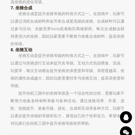
高坐骑的进化等级。
7. 坐骑合成
坐骑合成是提升坐骑等级的特殊方式之一。在游戏中，玩家可
以通过消耗合成材料和金币来合成更高级的坐骑。合成材料可以通
过参与活动、击败世界boss或者购买商城获得。每次合成都会获
得更强大的坐骑，因此玩家需要不断努力收集合成材料，提高坐骑
的等级。
8. 坐骑互动
坐骑互动是提升坐骑等级的特殊方式之一。在游戏中，玩家可
以通过与坐骑进行互动来提升其等级。互动方式包括喂食、洗澡、
玩耍等，每次互动都会提升坐骑的亲密度和等级。亲密度越高，坐
骑的属性加成越大，因此玩家需要经常与坐骑互动，提高亲密度和
等级。
提升街机三国中的坐骑等级是一个综合性的过程，需要玩家不
断努力收集各种材料和参与各种活动。通过坐骑培养、升星、进
阶、技能提升、装备升级、进化、合成和互动等多种方式，玩家可
以逐步提升坐骑的等级和实力，展现自己的个性和实力。希望本文
对玩家们在街机三国中提升坐骑等级有所帮助。