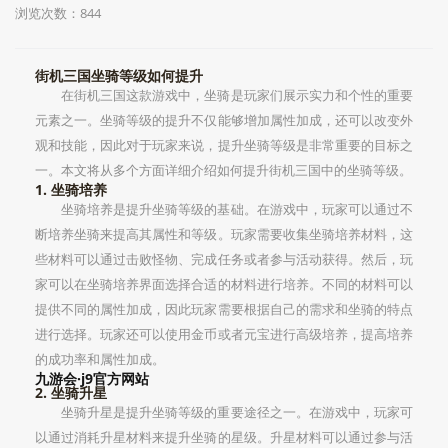
浏览次数：844
街机三国坐骑等级如何提升
在街机三国这款游戏中，坐骑是玩家们展示实力和个性的重要
元素之一。坐骑等级的提升不仅能够增加属性加成，还可以改变外
观和技能，因此对于玩家来说，提升坐骑等级是非常重要的目标之
一。本文将从多个方面详细介绍如何提升街机三国中的坐骑等级。
1. 坐骑培养
坐骑培养是提升坐骑等级的基础。在游戏中，玩家可以通过不
断培养坐骑来提高其属性和等级。玩家需要收集坐骑培养材料，这
些材料可以通过击败怪物、完成任务或者参与活动获得。然后，玩
家可以在坐骑培养界面选择合适的材料进行培养。不同的材料可以
提供不同的属性加成，因此玩家需要根据自己的需求和坐骑的特点
进行选择。玩家还可以使用金币或者元宝进行高级培养，提高培养
的成功率和属性加成。
九游会·j9官方网站
2. 坐骑升星
坐骑升星是提升坐骑等级的重要途径之一。在游戏中，玩家可
以通过消耗升星材料来提升坐骑的星级。升星材料可以通过参与活