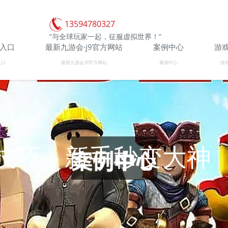
13594780327
“与全球玩家一起，征服虚拟世界！”
入口
最新九游会·j9官方网站
案例中心
游
入口
最新九游会·J9官方网站
案例中心
游
技巧：新手秒变大神