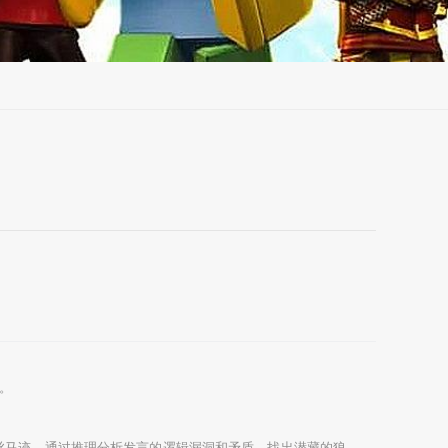
。
丝马迹，通过推理分析发言的逻辑漏洞和矛盾，找出潜藏的狼