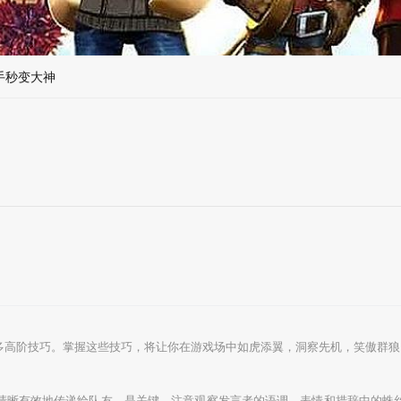
手秒变大神
多高阶技巧。掌握这些技巧，将让你在游戏场中如虎添翼，洞察先机，笑傲群狼
清晰有效地传递给队友，是关键。注意观察发言者的语调、表情和措辞中的蛛