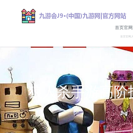
首页官网
首页官网
狼人杀手游高阶