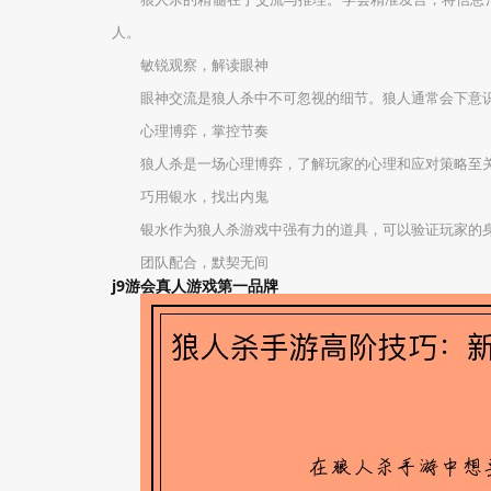
人。
敏锐观察，解读眼神
眼神交流是狼人杀中不可忽视的细节。狼人通常会下意
心理博弈，掌控节奏
狼人杀是一场心理博弈，了解玩家的心理和应对策略至
巧用银水，找出内鬼
银水作为狼人杀游戏中强有力的道具，可以验证玩家的
团队配合，默契无间
j9游会真人游戏第一品牌