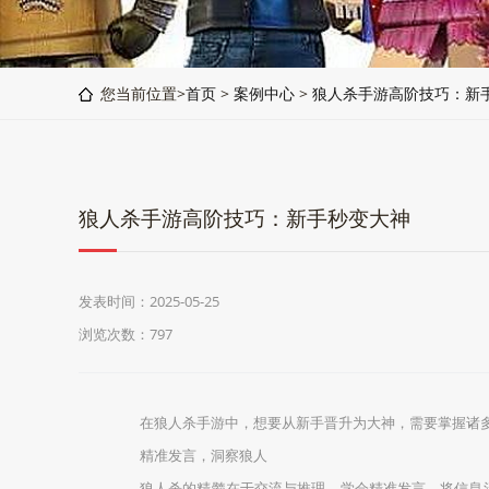
您当前位置>
首页
>
案例中心
>
狼人杀手游高阶技巧：新
狼人杀手游高阶技巧：新手秒变大神
发表时间：2025-05-25
浏览次数：797
在狼人杀手游中，想要从新手晋升为大神，需要掌握诸
精准发言，洞察狼人
狼人杀的精髓在于交流与推理。学会精准发言，将信息