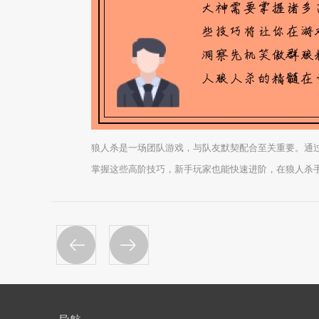
狼人杀是一场团队游戏，与队友默契配合至关重要。通
掌握这些高阶技巧，新手玩家也能快速进阶，在狼人杀